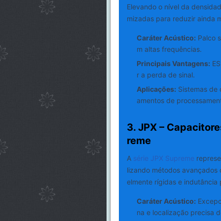
Elevando o nível da densidad
mizadas para reduzir ainda ma
Caráter Acústico:
Palco s
m altas frequências.
Principais Vantagens:
ESR
r a perda de sinal.
Aplicações:
Sistemas de c
amentos de processamento
3. JPX – Capacitore
reme
A
série JPX Supreme
represen
lizando métodos avançados de
elmente rígidas e indutância 
Caráter Acústico:
Excepci
na e localização precisa d