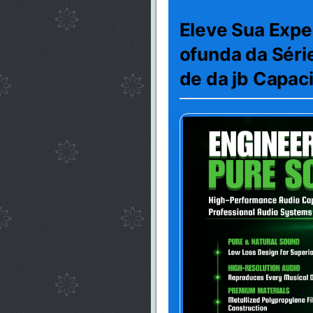
Eleve Sua Expe
ofunda da Série
de da jb Capac