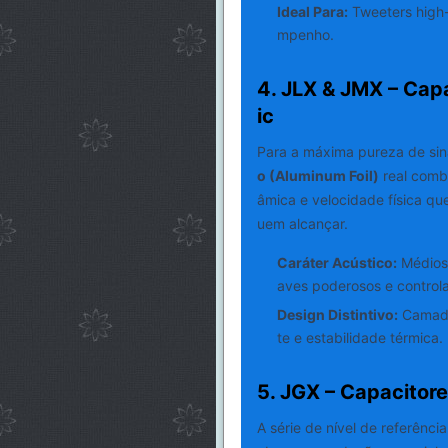
Ideal Para:
Tweeters high-e
mpenho.
4. JLX & JMX – Cap
ic
Para a máxima pureza de sina
o (Aluminum Foil)
real combi
âmica e velocidade física q
uem alcançar.
Caráter Acústico:
Médios 
aves poderosos e control
Design Distintivo:
Camadas
te e estabilidade térmica.
5. JGX – Capacitor
A série de nível de referência