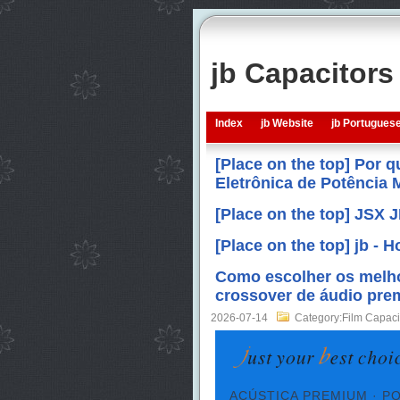
jb Capacitor
Index
jb Website
jb Portugues
[Place on the top] Por 
Eletrônica de Potência
[Place on the top] JSX 
[Place on the top] jb -
Como escolher os melho
crossover de áudio prem
2026-07-14
Category:Film Capaci
ACÚSTICA PREMIUM · PO