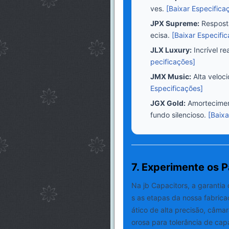
ves.
[Baixar Especifica
JPX Supreme:
Resposta
ecisa.
[Baixar Especifi
JLX Luxury:
Incrível re
pecificações]
JMX Music:
Alta veloci
Especificações]
JGX Gold:
Amorteciment
fundo silencioso.
[Baixa
7. Experimente os 
Na jb Capacitors, a garantia
s as etapas da nossa fabrica
ático de alta precisão, câmar
orosa para tolerância de capa