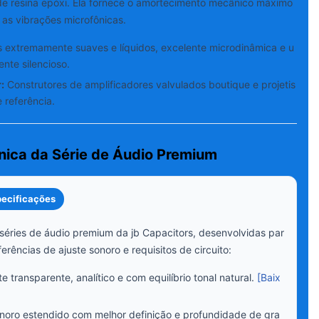
e resina epóxi. Ela fornece o amortecimento mecânico máximo
as vibrações microfônicas.
extremamente suaves e líquidos, excelente microdinâmica e u
nte silencioso.
:
Construtores de amplificadores valvulados boutique e projetis
 referência.
ica da Série de Áudio Premium
pecificações
séries de áudio premium da jb Capacitors, desenvolvidas par
erências de ajuste sonoro e requisitos de circuito:
 transparente, analítico e com equilíbrio tonal natural.
[Baix
noro estendido com melhor definição e profundidade de gra