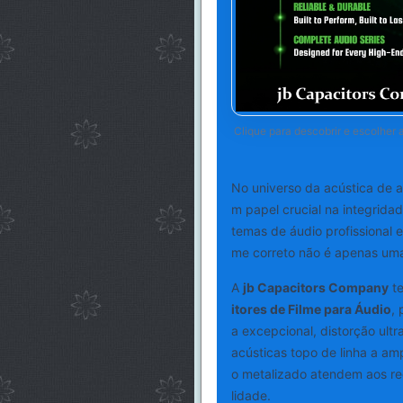
Clique para descobrir e escolher a
No universo da acústica de 
m papel crucial na integridad
temas de áudio profissional e
me correto não é apenas uma
A
jb Capacitors Company
te
itores de Filme para Áudio
,
a excepcional, distorção ult
acústicas topo de linha a amp
o metalizado atendem aos requ
lidade.