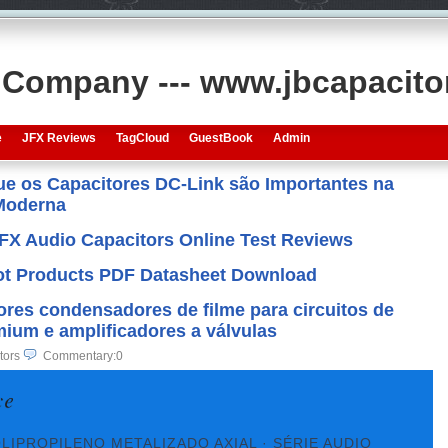
s Company --- www.jbcapacit
e
JFX Reviews
TagCloud
GuestBook
Admin
que os Capacitores DC-Link são Importantes na
 Moderna
JFX Audio Capacitors Online Test Reviews
 Hot Products PDF Datasheet Download
res condensadores de filme para circuitos de
ium e amplificadores a válvulas
tors
Commentary:0
LIPROPILENO METALIZADO AXIAL · SÉRIE AUDIO