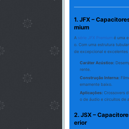
1. JFX – Capacitore
mium
A
série JFX Premium
é uma es
o. Com uma estrutura tubular 
de excepcional e excelentes 
Caráter Acústico:
Desempe
rente.
Construção Interna:
Filme
emamente baixo.
Aplicações:
Crossovers de
o de áudio e circuitos de
2. JSX – Capacitore
erior