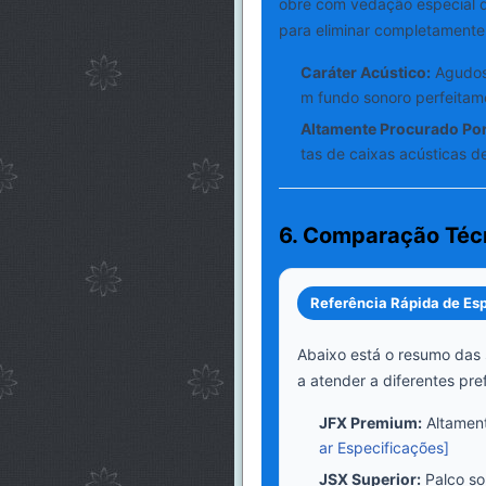
obre com vedação especial d
para eliminar completamente 
Caráter Acústico:
Agudos 
m fundo sonoro perfeitame
Altamente Procurado Por
tas de caixas acústicas de
6. Comparação Técn
Referência Rápida de Es
Abaixo está o resumo das 
a atender a diferentes pref
JFX Premium:
Altamente
ar Especificações]
JSX Superior:
Palco so