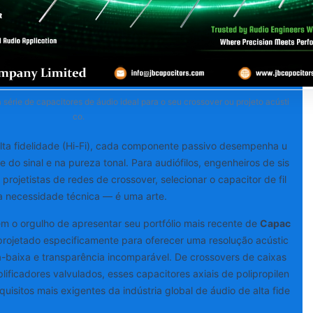
 série de capacitores de áudio ideal para o seu crossover ou projeto acústi
co.
alta fidelidade (Hi-Fi), cada componente passivo desempenha u
e do sinal e na pureza tonal. Para audiófilos, engenheiros de sis
 projetistas de redes de crossover, selecionar o capacitor de fil
 necessidade técnica — é uma arte.
m o orgulho de apresentar seu portfólio mais recente de
Capac
 projetado especificamente para oferecer uma resolução acústic
ra-baixa e transparência incomparável. De crossovers de caixas
lificadores valvulados, esses capacitores axiais de polipropilen
isitos mais exigentes da indústria global de áudio de alta fide