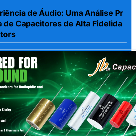
riência de Áudio: Uma Análise Pr
 de Capacitores de Alta Fidelida
itors